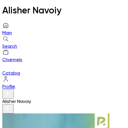
Alisher Navoiy
Main
Search
Channels
Catalog
Profile
Alisher Navoiy