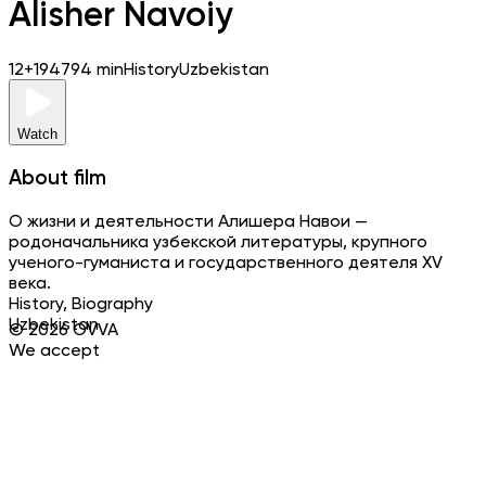
Alisher Navoiy
12+
1947
94 min
History
Uzbekistan
Watch
About film
О жизни и деятельности Алишера Навои —
родоначальника узбекской литературы, крупного
ученого-гуманиста и государственного деятеля XV
века.
History, Biography
Uzbekistan
©
2026
OVVA
We accept