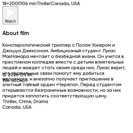
18+
2000
106 min
Thriller
Canada, USA
Watch
About film
Конспирологический триллер с Полом Уокером и
Джошуа Джексоном. Амбициозный студент Лукас
МакНамара мечтает о безбедной жизни. Он учится в
престижном колледже вместе с детьми влиятельных
людей и жаждет стать своим среди них. Лукас верит,
что правильные связи помогут ему добиться
©
2026
OVVA
желаемого, и внезапно получает приглашение в
We accept
элитный тайный орден «Черепа». Перед студентом
открываются безграничные возможности, но за них
придется заплатить соответствующую цену.
Thriller, Crime, Drama
Canada, USA