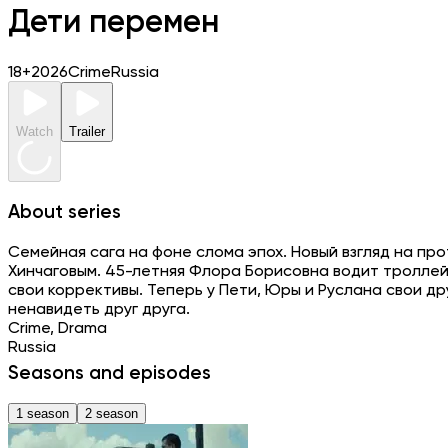
Дети перемен
18+
2026
Crime
Russia
Watch
Trailer
About series
Семейная сага на фоне слома эпох. Новый взгляд на пр
Хинчаговым. 45-летняя Флора Борисовна водит троллей
свои коррективы. Теперь у Пети, Юры и Руслана свои др
ненавидеть друг друга.
Crime, Drama
Russia
Seasons and episodes
1 season
2 season