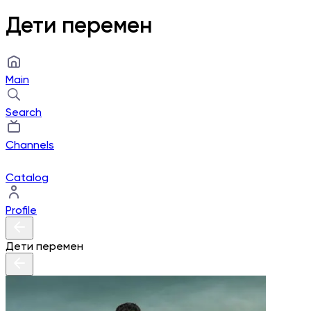
Дети перемен
Main
Search
Channels
Catalog
Profile
Дети перемен