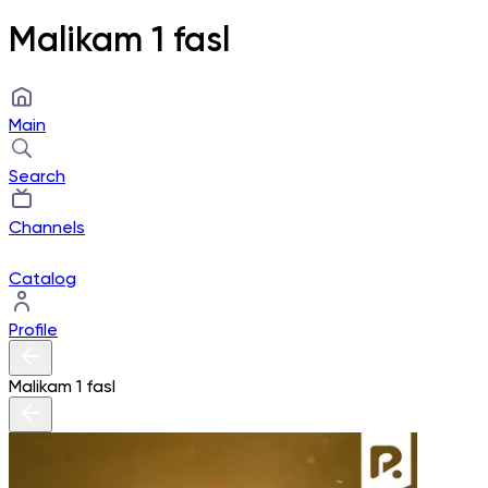
Malikam 1 fasl
Main
Search
Channels
Catalog
Profile
Malikam 1 fasl