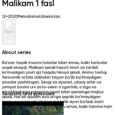
Malikam 1 fasl
12+
2020
Melodrama
Uzbekistan
Watch
About series
Ba'zan taqdir insonni holatlar bilan emas, balki tanlovlar
orqali sinaydi. Malikam seriali hayoti tinch va tartibli
ko'rinadigan yosh qiz haqida hikoya qiladi. Ammo tashqi
farovonlik ortida oldindan tayyor bo'lib bo'lmaydigan
sinovlar yashiringan. Sevgi va xiyonat, oilaviy sirlar va
jamiyat bosimi uni asta-sekin o'zgartirib, o'ziga va
atrofdagilarga yangicha nigoh bilan qarashga majbur
Seasons and episodes
qiladi. Har bir qadam esa ortga qaytib bo'lmaydigan
tanlovga aylanadi. Va bir payt kelib ayon bo'ladi: baxt
uchun kurash - bu shunchaki orzu emas, balki hamma ham
bardosh bera olmaydigan sinov.