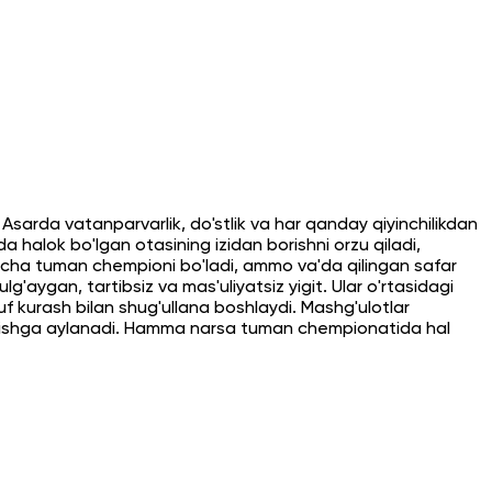
di. Asarda vatanparvarlik, do'stlik va har qanday qiyinchilikdan
a halok bo'lgan otasining izidan borishni orzu qiladi,
'yicha tuman chempioni bo'ladi, ammo va'da qilingan safar
lg'aygan, tartibsiz va mas'uliyatsiz yigit. Ular o'rtasidagi
ruf kurash bilan shug'ullana boshlaydi. Mashg'ulotlar
ntilishga aylanadi. Hamma narsa tuman chempionatida hal