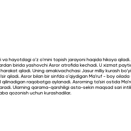
hlari va hayotdagi o'z o'rnini topish jarayoni haqida hikoya qila
ardan birida yashovchi Asror atrofida kechadi. U xizmat paytid
a harakat qiladi. Uning amakivachchasi Jasur milliy kurash bo
 qiladi. Asror bilan bir sinfda o'qiydigan Ma'ruf - boy oilada u
l qilinadigan raqobatga aylanadi. Asrorning ta'siri ostida Ma'
garadi. Ularning qarama-qarshiligi asta-sekin maqsad sari i
alaba qozonish uchun kurashadilar.