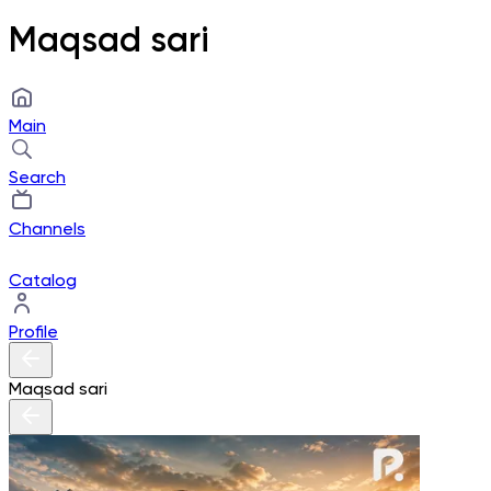
Maqsad sari
Main
Search
Channels
Catalog
Profile
Maqsad sari