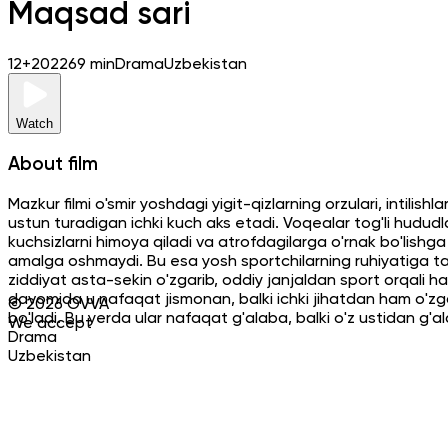
Maqsad sari
12+
2022
69 min
Drama
Uzbekistan
Watch
About film
Mazkur filmi o'smir yoshdagi yigit-qizlarning orzulari, intilis
ustun turadigan ichki kuch aks etadi. Voqealar tog'li hududl
kuchsizlarni himoya qiladi va atrofdagilarga o'rnak bo'lishg
amalga oshmaydi. Bu esa yosh sportchilarning ruhiyatiga ta'sir
ziddiyat asta-sekin o'zgarib, oddiy janjaldan sport orqali ha
davomida u nafaqat jismonan, balki ichki jihatdan ham o'z
©
2026
OVVA
bo'ladi. Bu yerda ular nafaqat g'alaba, balki o'z ustidan g'
We accept
Drama
Uzbekistan